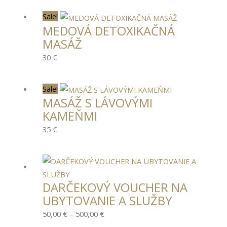
Sale!
MEDOVÁ DETOXIKAČNÁ
MASÁŽ
30 €
Sale!
MASÁŽ S LÁVOVÝMI
KAMEŇMI
35 €
Price
range:
DARČEKOVÝ VOUCHER NA
50,00 €
UBYTOVANIE A SLUŽBY
through
500,00 €
50,00
€
–
500,00
€