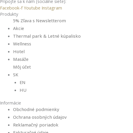
Pripojte sa k nám (sociálne siete):
e
e
Facebook-f
Youtube
Instagram
n
n
Produkty
a
a
5% Zľava s Newsletterom
Akcie
Thermal park & Letné kúpalisko
Wellness
Hotel
Masáže
Môj účet
SK
EN
HU
Informácie
Obchodné podmienky
Ochrana osobných údajov
Reklamačný poriadok
Fakturačné údaje