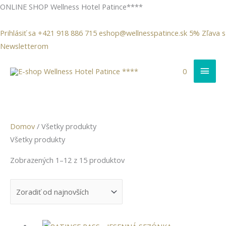
Preskočiť
ONLINE SHOP Wellness
Hotel Patince****
na
obsah
Prihlásiť sa
+421 918 886 715
eshop@wellnesspatince.sk
5% Zľava s
Newsletterom
Hlav
0
Men
Sorted
Domov
/ Všetky produkty
by
Všetky produkty
latest
Zobrazených 1–12 z 15 produktov