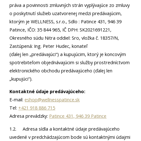
práva a povinnosti zmluvných strán vyplývajúce zo zmluvy
o poskytnutí služieb uzatvorenej medzi predávajúcim,
ktorým je WELLNESS, s.r.o., Sdlo : Patince 431, 946 39
Patince, IČO: 35 844 965, IČ DPH: SK2021691221,
Okresného súdu Nitra oddiel: Sro, vložka č. 18357/N,
Zastúpená: Ing. Peter Hudec, konateľ
(ďalej len „predávajúci“) a kupujúcim, ktorý je koncovým
spotrebiteľom objednávajúcim si služby prostredníctvom
elektronického obchodu predávajúceho (ďalej len
„kupujúci“).
Kontaktné údaje predávajúceho:
E-mail:
eshop@wellnesspatince.sk
Tel:
+421 918 886 715
Adresa prevádzky:
Patince 431, 946 39 Patince
1.2. Adresa sídla a kontaktné údaje predávajúceho
uvedené v predchádzajúcom bode sú kontaktnými údajmi