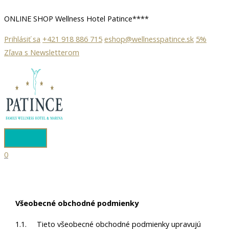
Hlavné
Preskočiť
Menu
ONLINE SHOP Wellness
Hotel Patince****
na
obsah
Prihlásiť sa
+421 918 886 715
eshop@wellnesspatince.sk
5%
Zľava s Newsletterom
0
Všeobecné obchodné podmienky
1.1. Tieto všeobecné obchodné podmienky upravujú