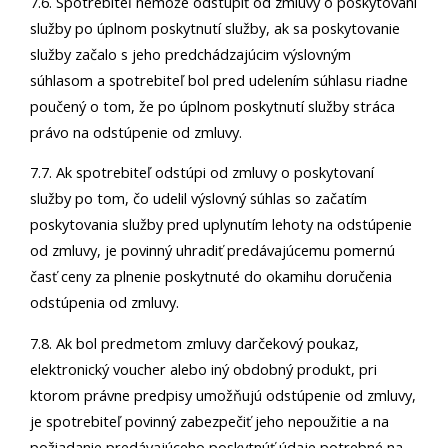
7.6. Spotrebiteľ nemôže odstúpiť od zmluvy o poskytovaní
služby po úplnom poskytnutí služby, ak sa poskytovanie
služby začalo s jeho predchádzajúcim výslovným
súhlasom a spotrebiteľ bol pred udelením súhlasu riadne
poučený o tom, že po úplnom poskytnutí služby stráca
právo na odstúpenie od zmluvy.
7.7. Ak spotrebiteľ odstúpi od zmluvy o poskytovaní
služby po tom, čo udelil výslovný súhlas so začatím
poskytovania služby pred uplynutím lehoty na odstúpenie
od zmluvy, je povinný uhradiť predávajúcemu pomernú
časť ceny za plnenie poskytnuté do okamihu doručenia
odstúpenia od zmluvy.
7.8. Ak bol predmetom zmluvy darčekový poukaz,
elektronický voucher alebo iný obdobný produkt, pri
ktorom právne predpisy umožňujú odstúpenie od zmluvy,
je spotrebiteľ povinný zabezpečiť jeho nepoužitie a na
požiadanie predávajúceho poskytnúť údaje potrebné na