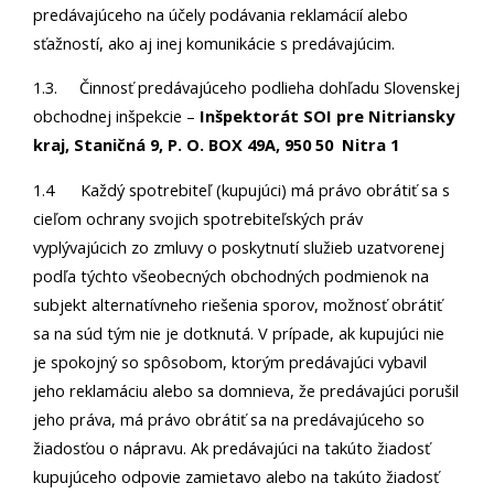
predávajúceho na účely podávania reklamácií alebo
sťažností, ako aj inej komunikácie s predávajúcim.
1.3. Činnosť predávajúceho podlieha dohľadu Slovenskej
obchodnej inšpekcie –
Inšpektorát SOI pre Nitriansky
kraj, Staničná 9, P. O. BOX 49A, 950 50 Nitra 1
1.4 Každý spotrebiteľ (kupujúci) má právo obrátiť sa s
cieľom ochrany svojich spotrebiteľských práv
vyplývajúcich zo zmluvy o poskytnutí služieb uzatvorenej
podľa týchto všeobecných obchodných podmienok na
subjekt alternatívneho riešenia sporov, možnosť obrátiť
sa na súd tým nie je dotknutá. V prípade, ak kupujúci nie
je spokojný so spôsobom, ktorým predávajúci vybavil
jeho reklamáciu alebo sa domnieva, že predávajúci porušil
jeho práva, má právo obrátiť sa na predávajúceho so
žiadosťou o nápravu. Ak predávajúci na takúto žiadosť
kupujúceho odpovie zamietavo alebo na takúto žiadosť