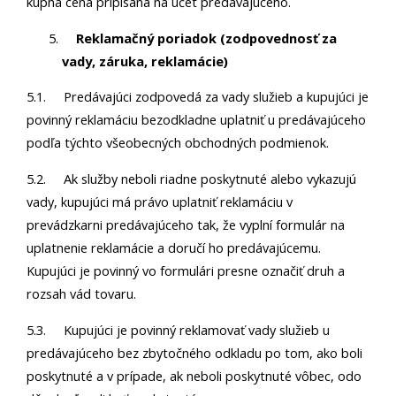
kúpna cena pripísaná na účet predávajúceho.
Reklamačný poriadok (zodpovednosť za
vady, záruka, reklamácie)
5.1. Predávajúci zodpovedá za vady služieb a kupujúci je
povinný reklamáciu bezodkladne uplatniť u predávajúceho
podľa týchto všeobecných obchodných podmienok.
5.2. Ak služby neboli riadne poskytnuté alebo vykazujú
vady, kupujúci má právo uplatniť reklamáciu v
prevádzkarni predávajúceho tak, že vyplní formulár na
uplatnenie reklamácie a doručí ho predávajúcemu.
Kupujúci je povinný vo formulári presne označiť druh a
rozsah vád tovaru.
5.3. Kupujúci je povinný reklamovať vady služieb u
predávajúceho bez zbytočného odkladu po tom, ako boli
poskytnuté a v prípade, ak neboli poskytnuté vôbec, odo