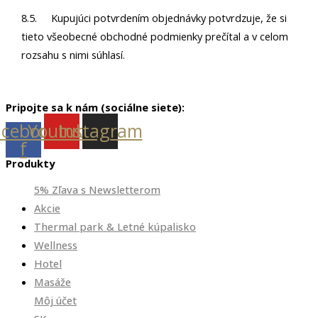
8.5. Kupujúci potvrdením objednávky potvrdzuje, že si
tieto všeobecné obchodné podmienky prečítal a v celom
rozsahu s nimi súhlasí.
Pripojte sa k nám (sociálne siete):
acebook-
Youtube
Instagram
f
Produkty
5% Zľava s Newsletterom
Akcie
Thermal park & Letné kúpalisko
Wellness
Hotel
Masáže
Môj účet