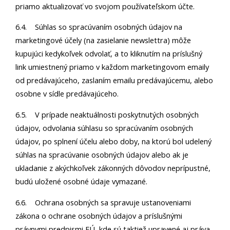
priamo aktualizovať vo svojom používateľskom účte.
6.4. Súhlas so spracúvaním osobných údajov na
marketingové účely (na zasielanie newslettra) môže
kupujúci kedykoľvek odvolať, a to kliknutím na príslušný
link umiestnený priamo v každom marketingovom emaily
od predávajúceho, zaslaním emailu predávajúcemu, alebo
osobne v sídle predávajúceho.
6.5. V prípade neaktuálnosti poskytnutých osobných
údajov, odvolania súhlasu so spracúvaním osobných
údajov, po splnení účelu alebo doby, na ktorú bol udelený
súhlas na spracúvanie osobných údajov alebo ak je
ukladanie z akýchkoľvek zákonných dôvodov neprípustné,
budú uložené osobné údaje vymazané.
6.6. Ochrana osobných sa spravuje ustanoveniami
zákona o ochrane osobných údajov a príslušnými
právnymi predpismi EÚ, kde sú taktiež upravené aj práva